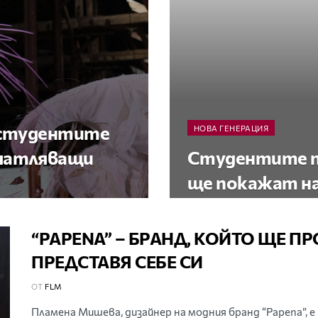
: студентите
НОВА ГЕНЕРАЦИЯ
ечатляващи
Студентите п
ще покажат н
“PAPENA” – БРАНД, КОЙТО ЩЕ П
ПРЕДСТАВЯ СЕБЕ СИ
ОТ
FLM
Пламена Мишева, дизайнер на модния бранд “Papena”, е