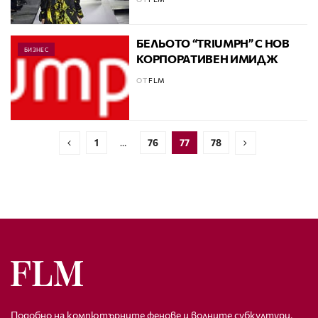
БЕЛЬОТО “TRIUMPH” С НОВ
БИЗНЕС
КОРПОРАТИВЕН ИМИДЖ
ОТ
FLM
1
…
76
77
78
Подобно на компютърните фенове и волните субкултури,