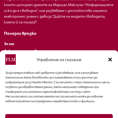
които цитират думите на Маршал Маклуън “Информацията
иска да е свободна”, ние развяваме с достойнство нашето
електронно знаме с девиза “Дайте на модата свободата,
която й се полага!”.
Полезни връзки
За нас
Декларация за поверителност
Политика за бисквитки
Управление на съгласие
За контакти
За да предоставим най-доброто изживяване, ние използваме
технологии като бисквитки за съхраняване и/или достъп до
editor@fashion-lifestyle.net
информация за устройството. Съгласието с тези технологии ще ни
позволи да обработваме данни, като например поведение при
+359 88 227 33 47
сърфиране или уникални идентификатори на този сайт.
Несъгласието или оттеглянето на съгласието може да повлияе
неблагоприятно на определени характеристики и функции.
Последвайте ни
Facebook