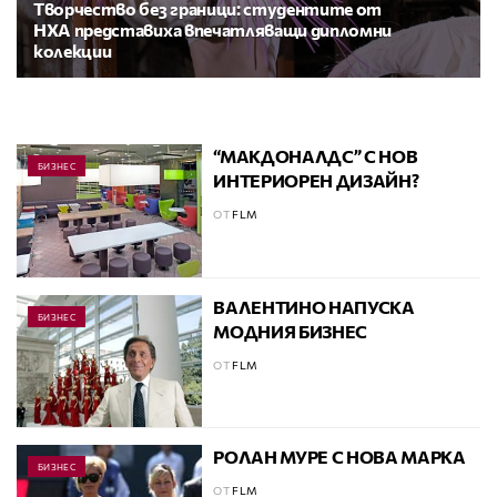
Творчество без граници: студентите от
НХА представиха впечатляващи дипломни
колекции
“МАКДОНАЛДС” С НОВ
БИЗНЕС
ИНТЕРИОРЕН ДИЗАЙН?
ОТ
FLM
ВАЛЕНТИНО НАПУСКА
БИЗНЕС
МОДНИЯ БИЗНЕС
ОТ
FLM
РОЛАН МУРЕ С НОВА МАРКА
БИЗНЕС
ОТ
FLM