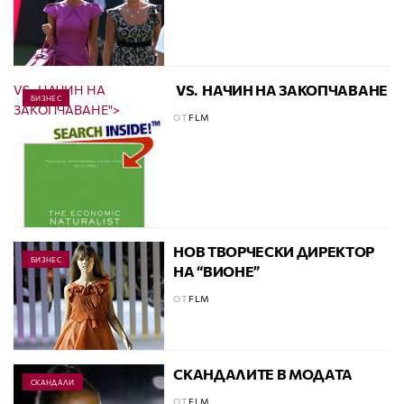
VS.
НАЧИН НА ЗАКОПЧАВАНЕ
VS.
НАЧИН НА
БИЗНЕС
ЗАКОПЧАВАНЕ">
ОТ
FLM
НОВ ТВОРЧЕСКИ ДИРЕКТОР
БИЗНЕС
НА “ВИОНЕ”
ОТ
FLM
СКАНДАЛИТЕ В МОДАТА
СКАНДАЛИ
ОТ
FLM