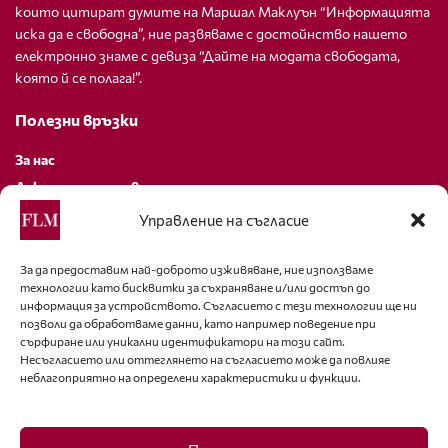
които цитират думите на Маршал Маклуън “Информацията
иска да е свободна”, ние развяваме с достойнство нашето
електронно знаме с девиза “Дайте на модата свободата,
която й се полага!”.
Полезни връзки
За нас
Декларация за поверителност
Политика за бисквитки
Управление на съгласие
За контакти
За да предоставим най-доброто изживяване, ние използваме
технологии като бисквитки за съхраняване и/или достъп до
editor@fashion-lifestyle.net
информация за устройството. Съгласието с тези технологии ще ни
позволи да обработваме данни, като например поведение при
+359 88 227 33 47
сърфиране или уникални идентификатори на този сайт.
Несъгласието или оттеглянето на съгласието може да повлияе
неблагоприятно на определени характеристики и функции.
Последвайте ни
Facebook