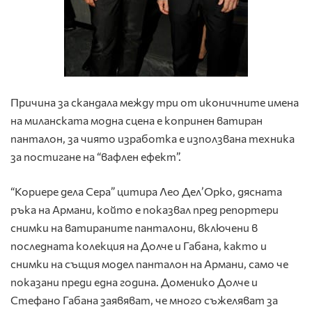
Причина за скандала между три от иконичните имена
на миланската модна сцена е копринен ватиран
панталон, за чиято изработка е използвана техника
за постигане на “вафлен ефект”.
“Кориере дела Сера” цитира Лео Дел’Орко, дясната
ръка на Армани, който е показвал пред репортери
снимки на ватираните панталони, включени в
последната колекция на Долче и Габана, както и
снимки на същия модел панталон на Армани, само че
показани преди една година. Доменико Долче и
Стефано Габана заявяват, че много съжеляват за