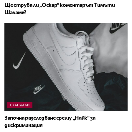
Ще струва ли „Оскар“ коментарът Тимъти
Шаламе?
СКАНДАЛИ
Започна разследване срещу „Найк“ за
дискриминация