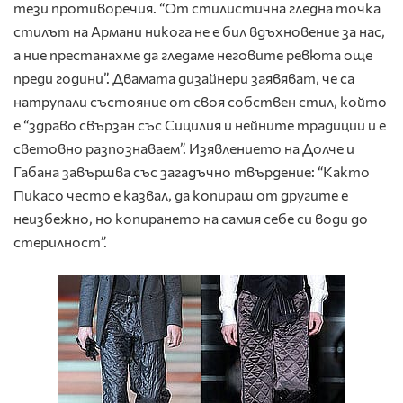
тези противоречия. “От стилистична гледна точка
стилът на Армани никога не е бил вдъхновение за нас,
а ние престанахме да гледаме неговите ревюта още
преди години”. Двамата дизайнери заявяват, че са
натрупали състояние от своя собствен стил, който
е “здраво свързан със Сицилия и нейните традиции и е
световно разпознаваем”. Изявлението на Долче и
Габана завършва със загадъчно твърдение: “Както
Пикасо често е казвал, да копираш от другите е
неизбежно, но копирането на самия себе си води до
стерилност”.