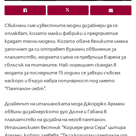
Свикнали сме известните модни дизайнери да се
оплакват, когато малки фабрики и предприятия
крадат техни модели. Когато обаче великите имена
започнат да си отправят взаимни обвинения за
плагиатство, модната сцена се превръща в арена за
сблъсък на титаните. Най-горещият скандал в
модата за последните 15 години се завхри съвсем
наскоро и бързо набра популярност под името
“Панталон-гейт”.
Доайенът на италианската мода Джорджо Армани
обвини дизайнерското дуо Долче и Габана в
плагиатство на дизайна на негов панталон.
Италианският вестник “Кориере дела Сера” цитира
Армани, който заявява: “Те са копирали панталон от