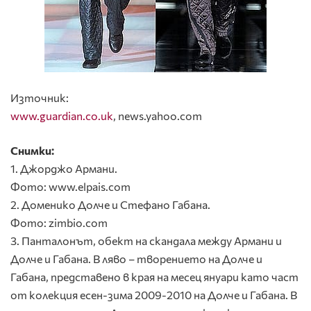
Източник:
www.guardian.co.uk
, news.yahoo.com
Снимки:
1. Джорджо Армани.
Фото: www.elpais.com
2. Доменико Долче и Стефано Габана.
Фото: zimbio.com
3. Панталонът, обект на скандала между Армани и
Долче и Габана. В ляво – творението на Долче и
Габана, представено в края на месец януари като част
от колекция есен-зима 2009-2010 на Долче и Габана. В