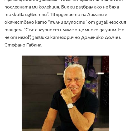
последната ми колекция. Бих ги разбрал ако не бяха
толкова известни”. Твърдението на Армани е
окачествено като “пълни глупости” от дизайнерския
тандем. “Със сигурност имаме още много да учим. Но
не от него!”, заявиха категорично Доменико Долче и
Стефано Габана.