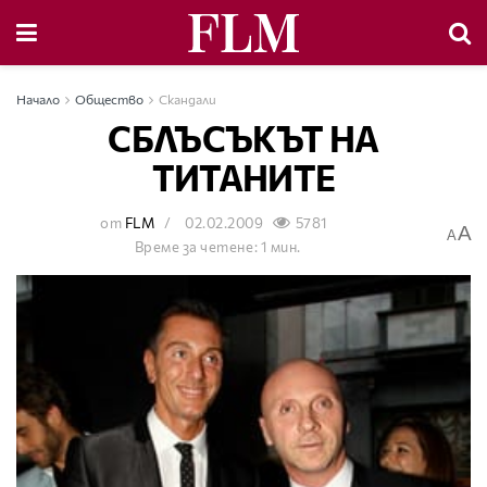
Начало
Общество
Скандали
СБЛЪСЪКЪТ НА
ТИТАНИТЕ
от
FLM
02.02.2009
5781
A
A
Време за четене: 1 мин.