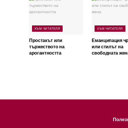
КЪМ ЧИТАТЕЛЯ
КЪМ ЧИТАТЕЛЯ
Простакът или
Еманципация чр
тържеството на
или стилът на
арогантността
свободната жен
Полез