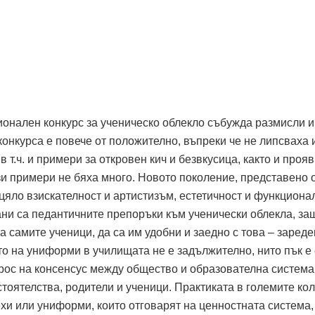
онален конкурс за ученическо облекло събужда размисли и
онкурса е повече от положително, въпреки че не липсваха 
в т.ч. и примери за откровен кич и безвкусица, както и прояв
зи примери не бяха много. Новото поколение, представено 
 цяло взискателност и артистизъм, естетичност и функциона
ани са педантичните препоръки към ученически облекла, за
а самите ученици, да са им удобни и заедно с това – зареде
о на униформи в училищата не е задължително, нито пък е 
рос на консенсус между общество и образователна система
тоятелства, родители и ученици. Практиката в големите ко
ехи или униформи, които отговарят на ценностната система,