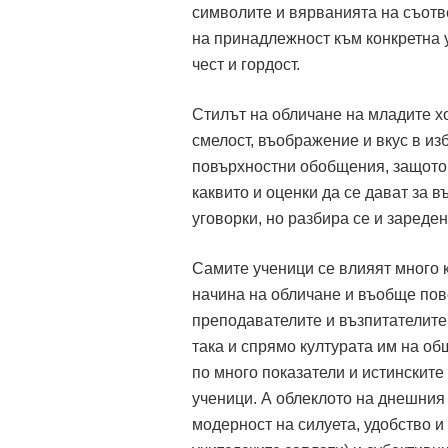
символите и вярванията на съотве
на принадлежност към конкретна у
чест и гордост.
Стилът на обличане на младите хо
смелост, въображение и вкус в из
повърхностни обобщения, защото в
каквито и оценки да се дават за 
уговорки, но разбира се и зареден
Самите ученици се влияят много к
начина на обличане и въобще пове
преподавателите и възпитателите
така и спрямо културата им на об
по много показатели и истинските
ученици. А облеклото на днешния 
модерност на силуета, удобство и 