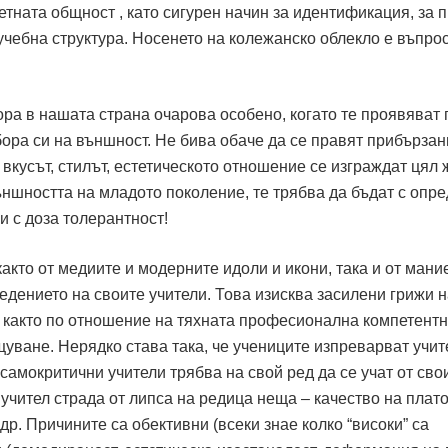
тната общност , като сигурен начин за идентификация, за 
чебна структура. Носенето на колежанско облекло е въпрос
ра в нашата страна очарова особено, когато те проявяват 
бора си на външност. Не бива обаче да се правят прибързан
кусът, стилът, естетическото отношение се изграждат цял 
външността на младото поколение, те трябва да бъдат с опр
и с доза толерантност!
акто от медиите и модерните идоли и икони, така и от мани
дението на своите учители. Това изисква засилени грижи н
 както по отношение на тяхната професионална компетентн
щуване. Нерядко става така, че учениците изпреварват учит
 самокритични учители трябва на свой ред да се учат от сво
учител страда от липса на редица неща – качество на плато
др. Причините са обективни (всеки знае колко “високи” са