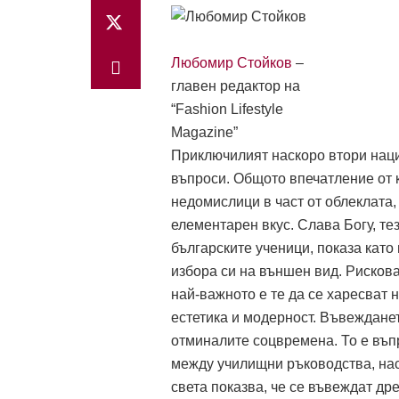
Любомир Стойков
–
главен редактор на
“Fashion Lifestyle
Magazine”
Приключилият наскоро втори наци
въпроси. Общото впечатление от к
недомислици в част от облеклата, 
елементарен вкус. Слава Богу, те
българските ученици, показа като
избора си на външен вид. Рисков
най-важното е те да се харесват н
естетика и модерност. Въвежданет
отминалите соцвремена. То е въп
между училищни ръководства, нас
света показва, че се въвеждат др