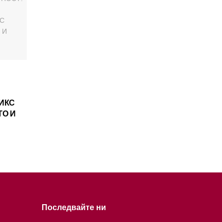
ИКС
ТО И
Последвайте ни