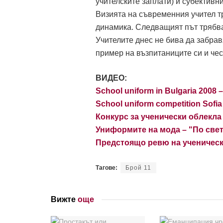
учителските заплати) и субективн
Визията на съвременния учител тр
динамика. Следващият път трябва
Учителите днес не бива да забрав
пример на възпитаниците си и чес
ВИДЕО
:
School uniform in Bulgaria 2008 
School uniform competition Sofia 
Конкурс за ученически облекла
Униформите на мода – "По света
Предстоящо ревю на ученическ
Тагове:
Брой 11
Вижте
още