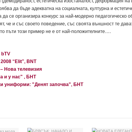
и (демодираност, естетическа изостаналост, деформация на 
ябва да бъде адекватна на социалната, културна и естетич
 да се организира конкурс за най-модерно педагогическо о
ят, че и със своето поведение, със своята външност те дава
то пъти този пример не е от най-положителните….
– bTV
2008 “Elit”, BNT
 – Нова телевизия
 и у нас" , БНТ
и униформи: "Денят започва", БНТ