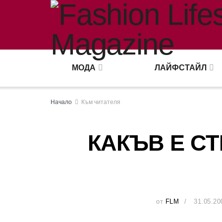
МОДА
ЛАЙФСТАЙЛ
Начало
Към читателя
КАКЪВ Е С
от
FLM
31.05.20