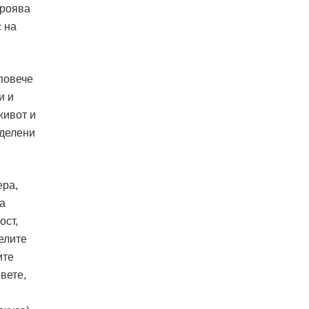
проява
 на
повече
и и
живот и
еделени
ера,
а
ост,
елите
ите
вете,