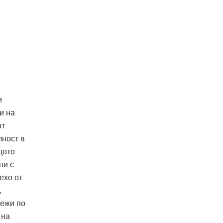
и
и на
от
лност в
щото
ни с
ехо от
,
лежи по
 на