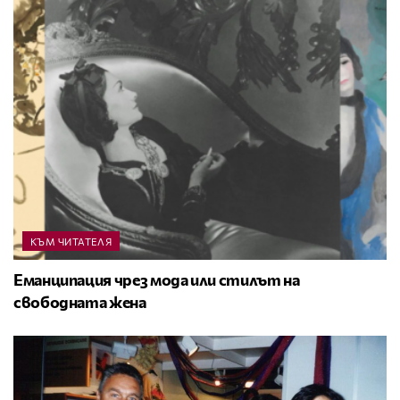
КЪМ ЧИТАТЕЛЯ
Еманципация чрез мода или стилът на
свободната жена