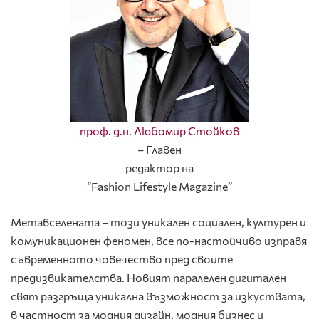
проф. д.н. Любомир Стойков
– Главен
редактор на
“Fashion Lifestyle Magazine”
Метавселената – този уникален социален, културен и
комуникационен феномен, все по-настойчиво изправя
съвременното човечество пред своите
предизвикателства. Новият паралелен дигитален
свят разгръща уникална възможност за изкуствата,
в частност за модния дизайн, модния бизнес и