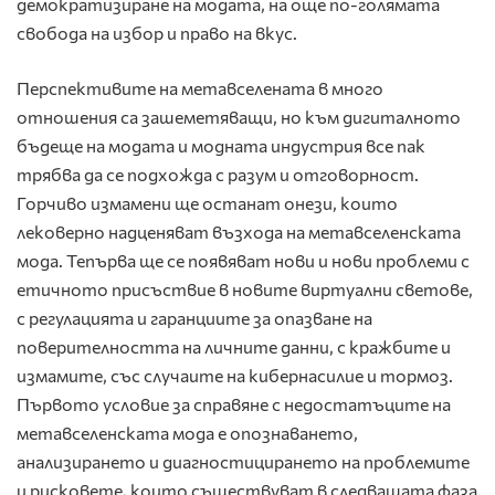
демократизиране на модата, на още по-голямата
свобода на избор и право на вкус.
Перспективите на метавселената в много
отношения са зашеметяващи, но към дигиталното
бъдеще на модата и модната индустрия все пак
трябва да се подхожда с разум и отговорност.
Горчиво измамени ще останат онези, които
лековерно надценяват възхода на метавселенската
мода. Тепърва ще се появяват нови и нови проблеми с
етичното присъствие в новите виртуални светове,
с регулацията и гаранциите за опазване на
поверителността на личните данни, с кражбите и
измамите, със случаите на кибернасилие и тормоз.
Първото условие за справяне с недостатъците на
метавселенската мода е опознаването,
анализирането и диагностицирането на проблемите
и рисковете, които съществуват в следващата фаза