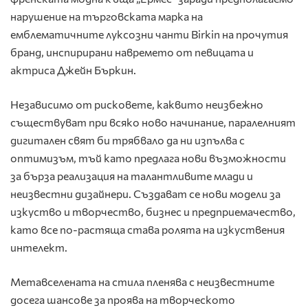
нарушение на търговската марка на
емблематичните луксозни чанти Birkin на прочутия
бранд, инспирирани навремето от певицата и
актриса Джейн Бъркин.
Независимо от рисковете, каквито неизбежно
съществуват при всяко ново начинание, паралелният
дигитален свят би трябвало да ни изпълва с
оптимизъм, тъй като предлага нови възможности
за бърза реализация на талантливите млади и
неизвестни дизайнери. Създават се нови модели за
изкуство и творчество, бизнес и предприемачество,
като все по-растяща става ролята на изкуствения
интелект.
Метавселената на стила пленява с неизвестните
досега шансове за проява на творческото