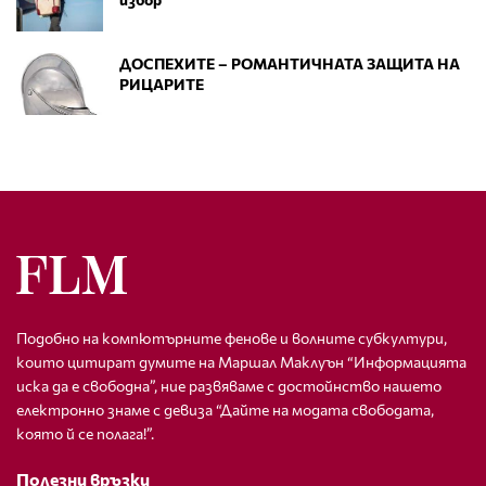
ДОСПЕХИТЕ – РОМАНТИЧНАТА ЗАЩИТА НА
РИЦАРИТЕ
Подобно на компютърните фенове и волните субкултури,
които цитират думите на Маршал Маклуън “Информацията
иска да е свободна”, ние развяваме с достойнство нашето
електронно знаме с девиза “Дайте на модата свободата,
която й се полага!”.
Полезни връзки