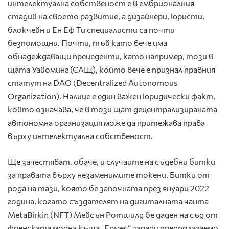
интелектуална собственост е в ембрионалния
стадий на своето развитие, а дизайнери, юристи,
блокчейн и Ен Еф Ти специалисти са почти
безпомощни. Почти, тъй като вече има
обнадеждаващи прецеденти, като например, този в
щата Уайоминг (САЩ), който вече е признал правния
статут на DAO (Decentralized Autonomous
Organization). Налице е един важен юридически факт,
който означава, че в този щат децентрализираната
автономна организация може да притежава права
върху интелектуална собственост.
Ще зачестяват, обаче, и случаите на съдебни битки
за правата върху незаменимите токени. Битки от
рода на тази, която бе започната през януари 2022
година, когато създателят на дигиталната чанта
MetaBirkin (NFT) Мейсън Ротшилд бе даден на съд от
френската модна къща „Ермес“ заради предполагаемо