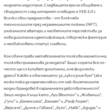
модната индустрия. Следващата ера на общуване и
свързаност след интернет очевидно е УЕБ 3.0 с
всички свои предимства – от блокчейн
технологиите през незаменимите токени (NFT),
уникалните аватари и необятните перспективи за
нова дигитална идентификация, творческа фантазия
и необикновени статус символи.
Кое обаче прави метавселената толкова магнетична,
толкова примамлива за модата? Защо хората все по-
често ще си купуват дигитални, а не физически
дрехи? Какво е обяснението за „луксозния бум“ (ако
може така да наречем някои от най-влиятелните
модни брандове) в паралелната действителност?
Защо модни къщи като „Луи Вюитон“ и „Живанши“,
„Гучи“ и „Баленсиага“, „Балмен“ и „Ралф Лорен“,
„Версаче“, „Долче и Габана“, „Хуго“, „Найк“, „Адидас“ и