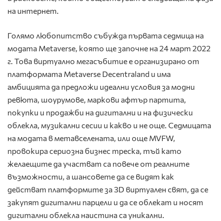
на интернет.
Голямо любопитство събужда първата седмица на
модата Metaverse, която ще започне на 24 март 2022
г. Това виртуално мегасъбитие е организирано от
платформата Metaverse Decentraland и има
амбицията да предложи идеални условия за модни
ревюта, шоурумове, маркови афтър партита,
покупки и продажби на дигитални и на физически
облекла, музикални сесии и какво и не още. Седмицата
на модата в метавселената, или още MVFW,
провокира сериозна бизнес треска, тъй като
желаещите да участват са повече от реалните
възможности, а шансовете да се видят как
действат платформите за 3D виртуален свят, да се
закупят дигитални парцели и да се облекат и носят
дигитални облекла наистина са уникални.