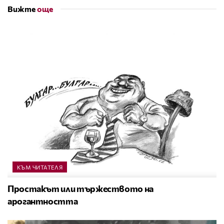
Вижте
още
КЪМ ЧИТАТЕЛЯ
Простакът или тържеството на
арогантността