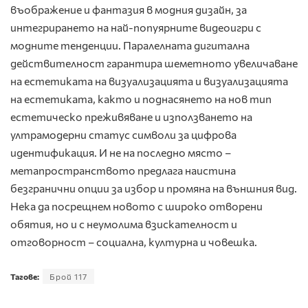
въображение и фантазия в модния дизайн, за
интегрирането на най-попуярните видеоигри с
модните тенденции. Паралелната дигитална
действителност гарантира шеметното увеличаване
на естетиката на визуализацията и визуализацията
на естетиката, както и поднасянето на нов тип
естетическо преживяване и използването на
ултрамодерни статус символи за цифрова
идентификация. И не на последно място –
метапространството предлага наистина
безгранични опции за избор и промяна на външния вид.
Нека да посрещнем новото с широко отворени
обятия, но и с неумолима взискателност и
отговорност – социална, културна и човешка.
Тагове:
Брой 117