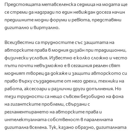
Предстоящата метавселенска седмица на модата ще
се стреми да надгради по един невиждан досега начин
предишните модни форуми и ревюта, представяни
дигитално и виртуално.
Всеизвестни са трудностите със защитата на
авторските права в модния дизайн при традиционни,
физически условия. Известно е колко сложно и често
пъти почти невъзможно е в сегашния реален свят
модният творец да докаже и защити авторското си
право върху създадените от него дрехи, техники на
работа, аксесоари и различни други допълнения. Но
тези трудности са нещо съвсем безобидно на фона
на гигантските проблеми, свързани с
регламентирането на авторските права и
интелектуалната собственост в паралелната
дигитална вселена. Тук, казано образно, дигиталната