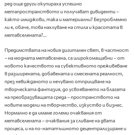
ред още други окупираха успешно
метапространството и получават дивиденти –
както имиджови, така и материални? Безпроблемно
ли е, обаче, това нахлуване на стила и красотата в
метавселената?…
Предимствата на новия дигитален свят, в частност
– на модната метавселена, са широкомащабни – от
новото качеството на субективното преживяване
в разширената, добавената и смесената реалност,
през невижданото и нечувано отприщване на
творческата фантазия, до усвояването на благата
на преобразуващата среда – пространството на
новите модели на творчество, изкуство и бизнес.
Нормално е да имаме големи очаквания от
метавселената – очаквания за сливане на двата
процеса, и на по-нататъшното децентрализиране и