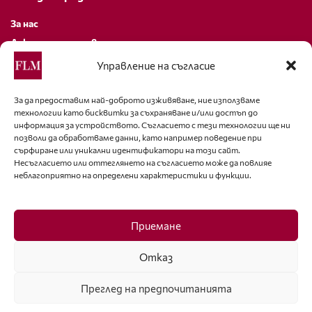
За нас
Декларация за поверителност
Политика за бисквитки
Управление на съгласие
За контакти
За да предоставим най-доброто изживяване, ние използваме
технологии като бисквитки за съхраняване и/или достъп до
editor@fashion-lifestyle.net
информация за устройството. Съгласието с тези технологии ще ни
позволи да обработваме данни, като например поведение при
+359 88 227 33 47
сърфиране или уникални идентификатори на този сайт.
Несъгласието или оттеглянето на съгласието може да повлияе
неблагоприятно на определени характеристики и функции.
Последвайте ни
Facebook
Приемане
Отказ
Преглед на предпочитанията
ISSN 1314-8915 Copyright © 2007-2025 Ot igla do konetz Ltd. & Fashion.bg
Ltd. All Rights Reserved