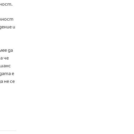
лност.
алност
дение и
мее да
а че
 шанс
дата е
а не се