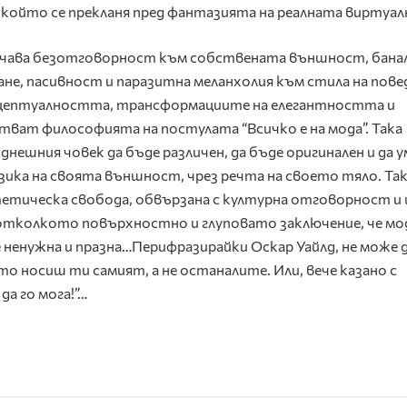
, който се прекланя пред фантазията на реалната виртуа
значава безотговорност към собствената външност, бан
не, пасивност и паразитна меланхолия към стила на пове
нцептуалността, трансформациите на елегантността и
ат философията на постулата “Всичко е на мода”. Така
нешния човек да бъде различен, да бъде оригинален и да у
зика на своята външност, чрез речта на своето тяло. Так
стетическа свобода, обвързана с културна отговорност и
отколкото повърхностно и глуповато заключение, че мо
е ненужна и празна…Перифразирайки Оскар Уайлд, не може д
то носиш ти самият, а не останалите. Или, вече казано с
да го мога!”…