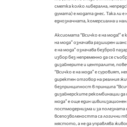
сметка колко либерална, непредс
думата) е модата днес. Така ли 
еднозначната, комерсиална и нал
Аксиомата “Всичко е на мода!” е 
на мода” означава разширен шан
е на мода” означава безброй па
избор без непременно да се съо
дизайнерите и централите, пов
“Всичко е на мода” е суровият, н
директен отговор на реалния жив
безпринципност в принципа “Всич
дизайнерските рекомбинации да н
мода” е още един цивилизационе
постмодернизма и за полезната
всепозволеността са логични т
мястото, а не да управлява живо