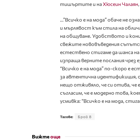
тишъртите и на
Хюсеин Чалаян
…”Всичко е на мода” обаче не о
и мърлявост към стила на облича
на общуване. Удобството и ко
свежите нововъведения съпътств
естествено стигаме да шанса на д
изпраща верните послания чрез е
“Всичко е на мода” по-скоро е е
за автентична идентификиция, 
нещо отживяло, че си отива, че 
съгласим, че е модерно това, кое
усмивка: “Всичко е на мода, стига 
Тагове:
Брой 8
Вижте
още