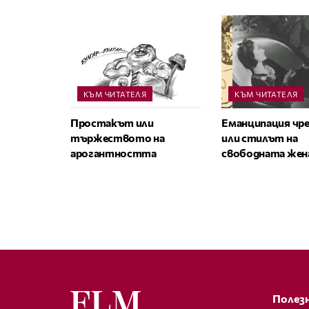
КЪМ ЧИТАТЕЛЯ
КЪМ ЧИТАТЕЛЯ
Простакът или
Еманципация чре
тържеството на
или стилът на
арогантността
свободната жен
Полезн