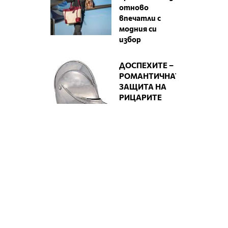
отново
впечатли с
модния си
избор
ДОСПЕХИТЕ –
РОМАНТИЧНАТА
ЗАЩИТА НА
РИЦАРИТЕ