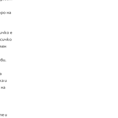
оро на
ичко е
Всичко
лен
ви.
а
жа и
 на
те и