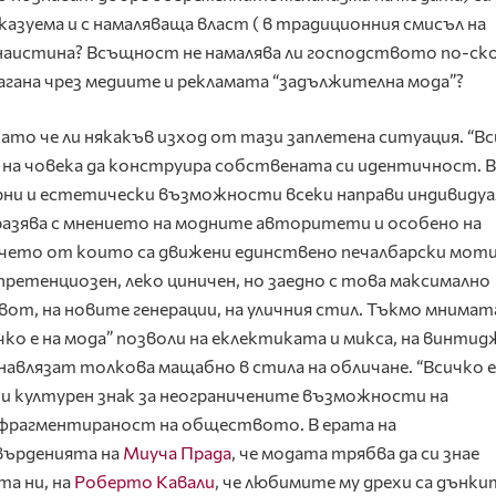
казуема и с намаляваща власт ( в традиционния смисъл на
е наистина? Всъщност не намалява ли господството по-ск
агана чрез медиите и рекламата “задължителна мода”?
като че ли някакъв изход от тази заплетена ситуация. “Вс
с на човека да конструира собствената си идентичност. 
зарни и естетически възможности всеки направи индивидуа
бразява с мнението на модните авторитети и особено на
ечето от които са движени единствено печалбарски моти
епретенциозен, леко циничен, но заедно с това максимално
от, на новите генерации, на уличния стил. Тъкмо мнимат
ко е на мода” позволи на еклектиката и микса, на винтид
авлязат толкова мащабно в стила на обличане. “Всичко е
н и културен знак за неограничените възможности на
 фрагментираност на обществото. В ерата на
върденията на
Миуча Прада
, че модата трябва да си знае
та ни, на
Роберто Кавали
, че любимите му дрехи са дънки