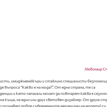
Любомир С
алисти, имиджмемйкъри и стайлинг специалисти безпомощ
де въпроса “Какво е на мода?”. От една страна, те са
енции и като папагали могат да повтарят каква е сезон
на къща, на един или друг световен дизайнер. От друга ст
то познават добре съвременните механизми на модата) си