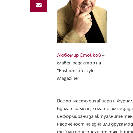
Любомир Стойков
–
главен редактор на
“Fashion Lifestyle
Magazine”
Все по-често дизайнери и журн
вдигат рамене, когато им се зада
информирани за актуалните тенд
насоченост на една или друга мод
те (или поне онези от тях, кои