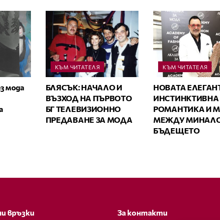
КЪМ ЧИТАТЕЛЯ
КЪМ ЧИТАТЕЛЯ
з мода
БЛЯСЪК: НАЧАЛО И
НОВАТА ЕЛЕГАН
ВЪЗХОД НА ПЪРВОТО
ИНСТИНКТИВНА
а
БГ ТЕЛЕВИЗИОННО
РОМАНТИКА И 
ПРЕДАВАНЕ ЗА МОДА
МЕЖДУ МИНАЛО
БЪДЕЩЕТО
и връзки
За контакти