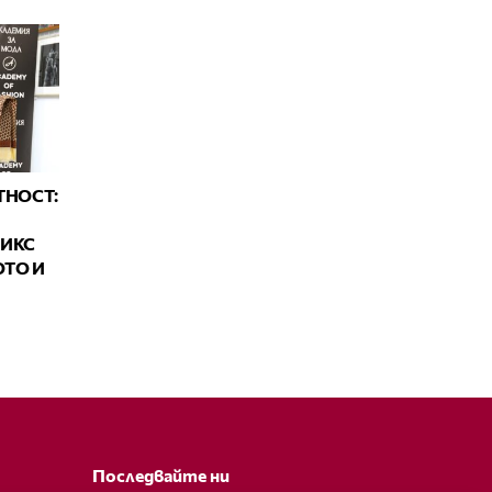
ТНОСТ:
МИКС
ТО И
Последвайте ни