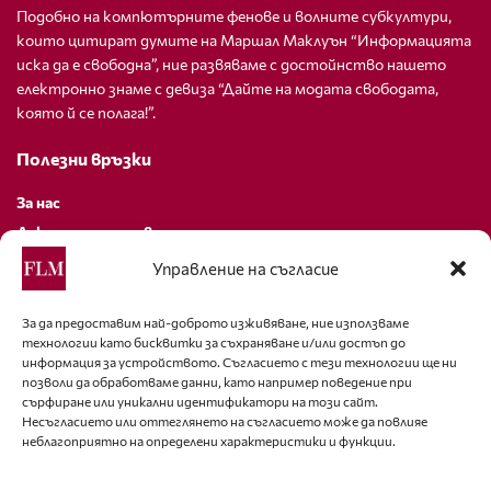
Подобно на компютърните фенове и волните субкултури,
които цитират думите на Маршал Маклуън “Информацията
иска да е свободна”, ние развяваме с достойнство нашето
електронно знаме с девиза “Дайте на модата свободата,
която й се полага!”.
Полезни връзки
За нас
Декларация за поверителност
Политика за бисквитки
Управление на съгласие
За контакти
За да предоставим най-доброто изживяване, ние използваме
технологии като бисквитки за съхраняване и/или достъп до
editor@fashion-lifestyle.net
информация за устройството. Съгласието с тези технологии ще ни
позволи да обработваме данни, като например поведение при
+359 88 227 33 47
сърфиране или уникални идентификатори на този сайт.
Несъгласието или оттеглянето на съгласието може да повлияе
неблагоприятно на определени характеристики и функции.
Последвайте ни