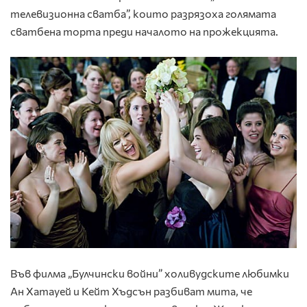
телевизионна сватба”, които разрязоха голямата
сватбена торта преди началото на прожекцията.
Във филма „Булчински войни” холивудските любимки
Ан Хатауей и Кейт Хъдсън разбиват мита, че