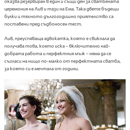
оказва резервиран в един и същи ден за сватбената
церемония на Лив и тази на Ема. Така двете бъдещи
булки и тяхното дългогодишно приятелство са
поставени пред съдбоносен тест.
Лив, преуспяваща адвокатка, която е свикнала да
получава това, което иска – включително най-
добрата работа и перфектния мъж – няма да се
съгласи на нищо по-малко от перфектната сватба,
за която си е мечтала от години.