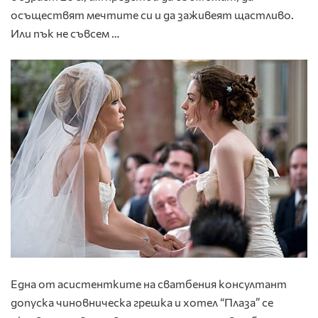
осъществят мечтите си и да заживеят щастливо.
Или пък не съвсем …
Една от асистентките на сватбения консултант
допуска чиновническа грешка и хотел “Плаза” се