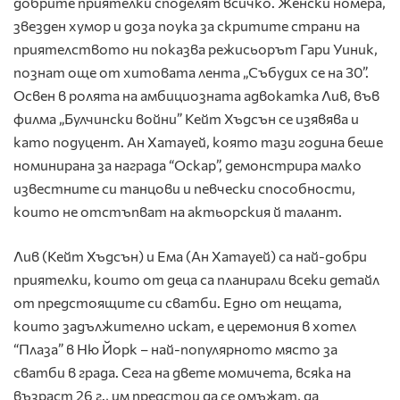
добрите приятелки споделят всичко. Женски номера,
звезден хумор и доза поука за скритите страни на
приятелството ни показва режисьорът Гари Уиник,
познат още от хитовата лента „Събудих се на 30”.
Освен в ролята на амбициозната адвокатка Лив, във
филма „Булчински войни” Кейт Хъдсън се изявява и
като подуцент. Ан Хатауей, която тази година беше
номинирана за награда “Оскар”, демонстрира малко
известните си танцови и певчески способности,
които не отстъпват на актьорския й талант.
Лив (Кейт Хъдсън) и Ема (Ан Хатауей) са най-добри
приятелки, които от деца са планирали всеки детайл
от предстоящите си сватби. Едно от нещата,
които задължително искат, е церемония в хотел
“Плаза” в Ню Йорк – най-популярното място за
сватби в града. Сега на двете момичета, всяка на
възраст 26 г., им предстои да се омъжат, да