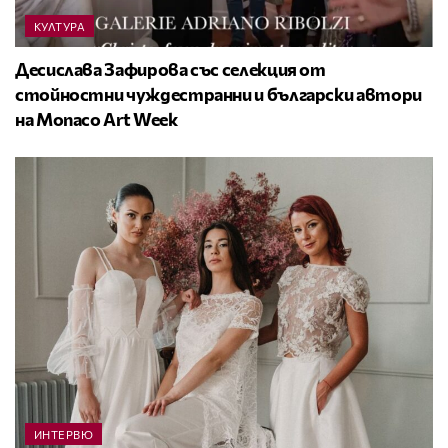
КУЛТУРА
Десислава Зафирова със селекция от
стойностни чуждестранни и български автори
на Monaco Art Week
ИНТЕРВЮ