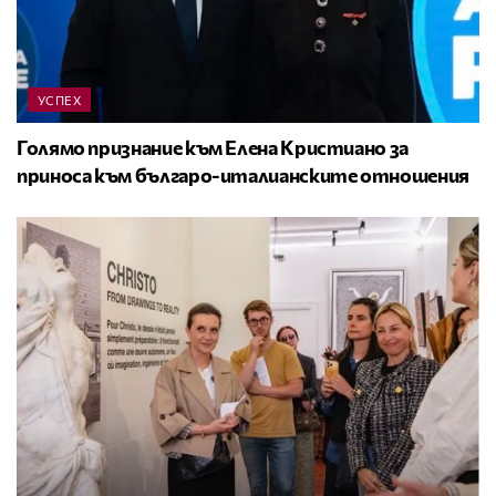
УСПЕХ
Голямо признание към Елена Кристиано за
приноса към българо-италианските отношения