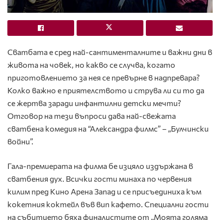
Сватбата е сред най-сантименталните и важни дни в
живота на човек, но какво се случва, когато
приготовлението за нея се превърне в надпревара?
Колко важно е приятелството и струва ли си то да
се жертва заради инфантилни детски мечти?
Отговор на тези въпроси дава най-свежата
сватбена комедия на “Александра филмс” – „Булчински
войни”.
Гала-премиерата на филма бе изцяло издържана в
сватбения дух. Всички гости минаха по червения
килим пред Кино Арена Запад и се присъединиха към
кокетния коктейл във вип кафето. Специални гости
на събитието бяха финалистите от „Моята голяма