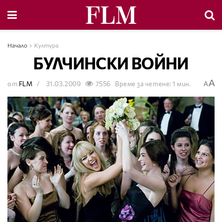
Начало
Култура
БУЛЧИНСКИ ВОЙНИ
A
от
FLM
31.03.2009
7556
Време за четене: 1 мин.
A