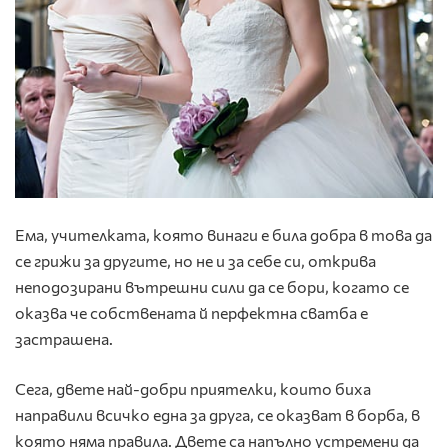
Ема, учителката, която винаги е била добра в това да
се грижи за другите, но не и за себе си, открива
неподозирани вътрешни сили да се бори, когато се
оказва че собствената й перфектна сватба е
застрашена.
Сега, двете най-добри приятелки, които биха
направили всичко една за друга, се оказват в борба, в
която няма правила. Двете са напълно устремени да