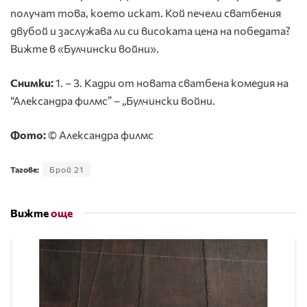
получат това, което искат. Кой печели сватбения
двубой и заслужава ли си високата цена на победата?
Вижте в «Булчински войни».
Снимки:
1. – 3. Кадри от новата сватбена комедия на
“Александра филмс” – „Булчински войни.
Фото:
© Александра филмс
Тагове:
Брой 21
Вижте
още