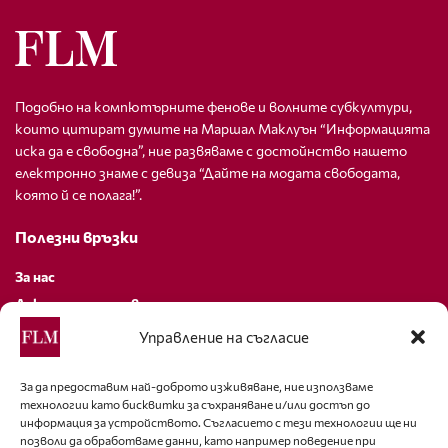
Подобно на компютърните фенове и волните субкултури,
които цитират думите на Маршал Маклуън “Информацията
иска да е свободна”, ние развяваме с достойнство нашето
електронно знаме с девиза “Дайте на модата свободата,
която й се полага!”.
Полезни връзки
За нас
Декларация за поверителност
Политика за бисквитки
Управление на съгласие
За контакти
За да предоставим най-доброто изживяване, ние използваме
технологии като бисквитки за съхраняване и/или достъп до
editor@fashion-lifestyle.net
информация за устройството. Съгласието с тези технологии ще ни
позволи да обработваме данни, като например поведение при