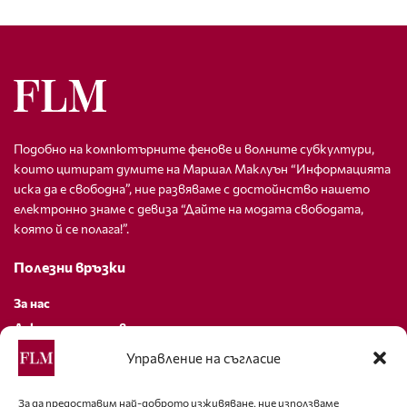
Подобно на компютърните фенове и волните субкултури,
които цитират думите на Маршал Маклуън “Информацията
иска да е свободна”, ние развяваме с достойнство нашето
електронно знаме с девиза “Дайте на модата свободата,
която й се полага!”.
Полезни връзки
За нас
Декларация за поверителност
Политика за бисквитки
Управление на съгласие
За контакти
За да предоставим най-доброто изживяване, ние използваме