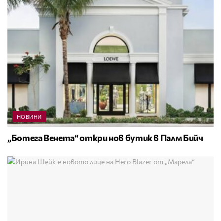
НОВИНИ
„Ботега Венета“ откри нов бутик в Палм Бийч