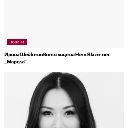
НОВИНИ
Ирина Шейк е новото лице на Hero Blazer от
„Марела“