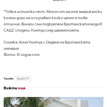
“Това е истинска чест. Много от моите американски
колеги дори не осъзнават колко ценно е това
отличие. Винаги съм подкрепяла Британската мода в
САЩ”, сподели Уинтур след церемонията.
Снимка: Анна Уинтур с Ордена на Британската
империя
Фото: © vogue.com
Тагове:
Брой 17
Вижте
още