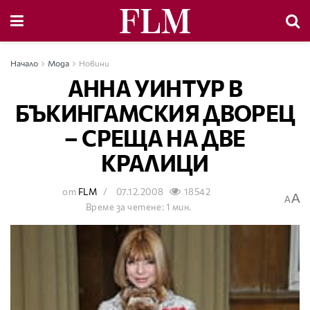
Начало
Мода
Новини
АННА УИНТУР В
БЪКИНГАМСКИЯ ДВОРЕЦ
– СРЕЩА НА ДВЕ
КРАЛИЦИ
от
FLM
07.12.2008
18542
A
A
Време за четене: 1 мин.