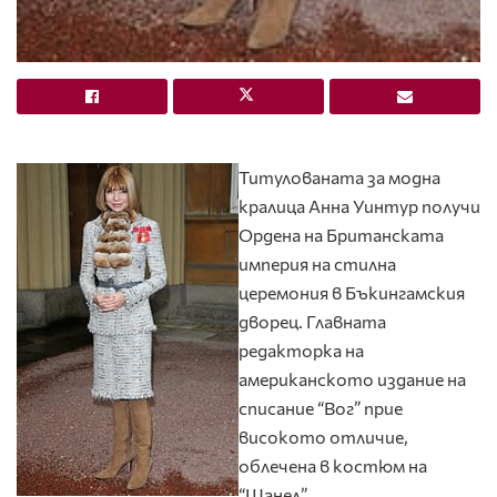
Титулованата за модна
кралица Анна Уинтур получи
Ордена на Британската
империя на стилна
церемония в Бъкингамския
дворец. Главната
редакторка на
американското издание на
списание “Вог” прие
високото отличие,
облечена в костюм на
“Шанел”.