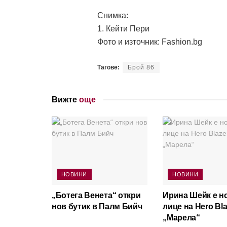
Снимка:
1. Кейти Пери
Фото и източник: Fashion.bg
Тагове:
Брой 86
Вижте
още
НОВИНИ
НОВИНИ
„Ботега Венета“ откри
Ирина Шейк е н
нов бутик в Палм Бийч
лице на Hero Bla
„Марела“