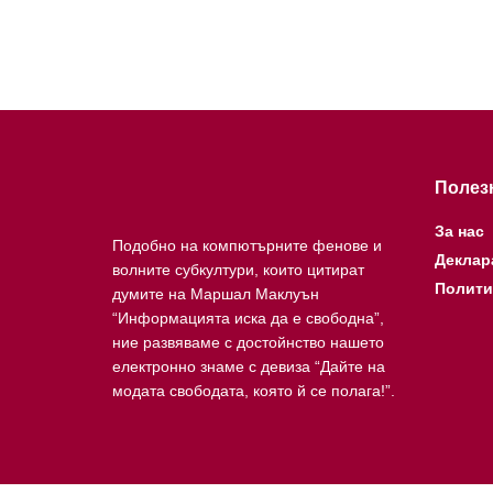
Полез
За нас
Подобно на компютърните фенове и
Деклар
волните субкултури, които цитират
Полити
думите на Маршал Маклуън
“Информацията иска да е свободна”,
ние развяваме с достойнство нашето
електронно знаме с девиза “Дайте на
модата свободата, която й се полага!”.