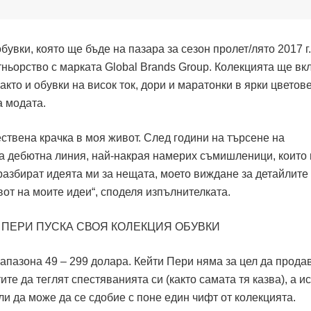
увки, която ще бъде на пазара за сезон пролет/лято 2017 г.
ньорство с марката Global Brands Group. Колекцията ще вк
кто и обувки на висок ток, дори и маратонки в ярки цветове
а модата.
ествена крачка в моя живот. След години на търсене на
а дебютна линия, най-накрая намерих съмишленици, които
 разбират идеята ми за нещата, моето виждане за детайлите
от на моите идеи“, споделя изпълнителката.
апазона 49 – 299 долара. Кейти Пери няма за цел да прода
ите да теглят спестяванията си (както самата тя казва), а и
ли да може да се сдобие с поне един чифт от колекцията.