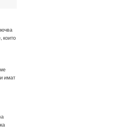
лючва
, които
 ме
 и имат
ва
ска