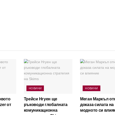
НОВИНИ
НОВИНИ
овото
Трейси Нгуен ще
Меган Маркъл от
zer от
ръководи глобалната
доказа силата на
комуникационна
модното си влия