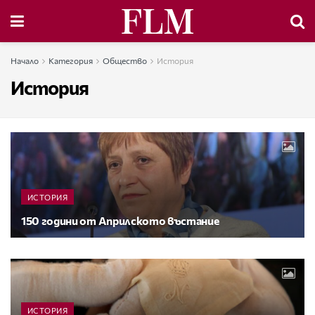
Начало
Категория
Общество
История
История
ИСТОРИЯ
150 години от Априлското въстание
ИСТОРИЯ