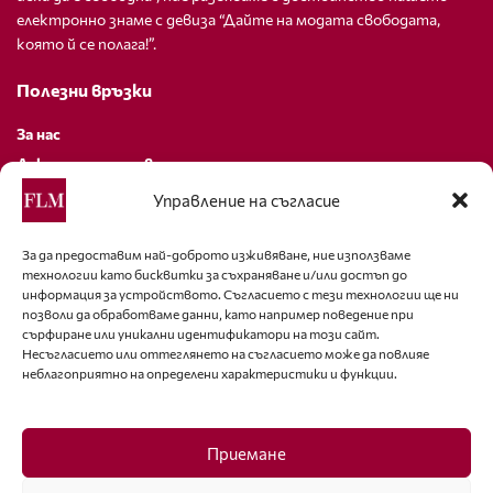
електронно знаме с девиза “Дайте на модата свободата,
която й се полага!”.
Полезни връзки
За нас
Декларация за поверителност
Политика за бисквитки
Управление на съгласие
За контакти
За да предоставим най-доброто изживяване, ние използваме
технологии като бисквитки за съхраняване и/или достъп до
editor@fashion-lifestyle.net
информация за устройството. Съгласието с тези технологии ще ни
позволи да обработваме данни, като например поведение при
+359 88 227 33 47
сърфиране или уникални идентификатори на този сайт.
Несъгласието или оттеглянето на съгласието може да повлияе
неблагоприятно на определени характеристики и функции.
Последвайте ни
Facebook
Приемане