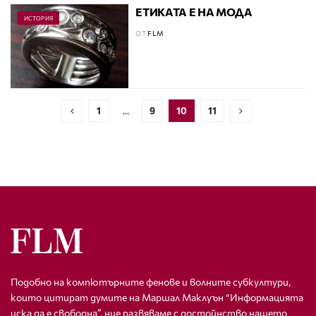
ЕТИКАТА Е НА МОДА
ИСТОРИЯ
ОТ
FLM
1
…
9
10
11
Подобно на компютърните фенове и волните субкултури,
които цитират думите на Маршал Маклуън “Информацията
иска да е свободна”, ние развяваме с достойнство нашето