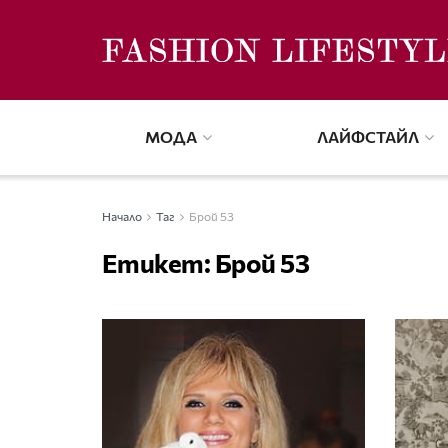
МОДА
ЛАЙФСТАЙЛ
Начало
Таг
Брой 53
Етикет:
Брой 53