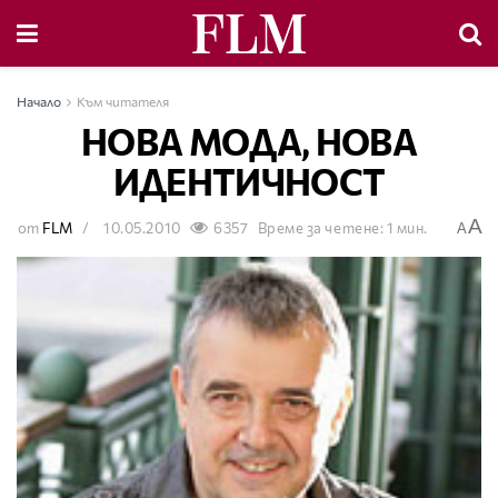
Начало
Към читателя
НОВА МОДА, НОВА
ИДЕНТИЧНОСТ
A
от
FLM
10.05.2010
6357
Време за четене: 1 мин.
A