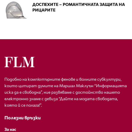
ДОСПЕХИТЕ – РОМАНТИЧНАТА ЗАЩИТА НА
РИЦАРИТЕ
Подобно на компютърните фенове и волните субкултури,
които цитират думите на Маршал Маклуън “Информацията
иска да е свободна”, ние развяваме с достойнство нашето
електронно знаме с девиза “Дайте на модата свободата,
която й се полага!”.
Полезни връзки
За нас