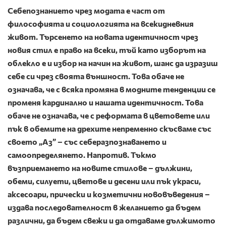
Себепознанието чрез модата е част от
философията и социологията на всекидневния
живот. Търсенето на новата идентичност чрез
новия стил е право на всеки, тъй като изборът на
облекло е и избор на начин на живот, шанс да изразиш
себе си чрез своята външност. Това обаче не
означава, че с всяка промяна в модните тенденции се
променя кардинално и нашата идентичност. Това
обаче не означава, че с реформата в цветовете или
пък в обемите на дрехите непременно скъсваме със
своето „Аз” – със себеразпознаването и
самоопределянето. Напротив. Тъкмо
възприемането на новите стилове – дължини,
обеми, силуети, цветове и десени или пък украси,
аксесоари, прически и козметични нововъведения –
издава последователност в желанието да бъдем
различни, да бъдем свежи и да отдаваме дължимото