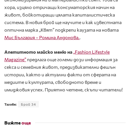
хора, изцяло отричащи консуматорския начин на
живот, бойкотиращи цялата капиталистическа
система. В новия брой ще научите и как известната
оптична марка „Квят” подкрепи каузата на новата
Мис България – Ромина Андонова.
.
Апетитното майско меню на
„
Fashion
Lifestyle
Magazine
”
предлага още големи дози информация за
секса и семейния живот, предизвикателни фешън
истории, както и актуални факти от сферата на
медиите и културата, свободното време и
имиджовия успех. Приятно четене, скъпи читатели!
Тагове:
Брой 34
Вижте
още