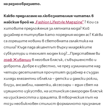
на разнообразието.
Какво предлагаме на любознателния читател в
майския брой на
„
Fashion
Lifestyle
Magazine
”
? Кои са
хитовите предложения за лятната мода? Кой
дизайнер е титулуван като поредния моден ас? Какви
са горещите новини в световната галактика на
стила? Къде пада акцентът върху младежките
субкултури и техният моден код?…Представяме ви
граф Живанши
в неговия блясък, съвършенство и
доброта. Добре е известно, че през изминалите над
четири десетилетия прочутият дизайнер е създал
хиляди елегантни облекла – детски и дамски рокли,
блузи, ансамбли, наметки, аксесоари – един свят на
изящното изкуство, на истинския самороден блясък
на изискаността и грацията. В творческия път на
този необикновен стилист формалното признание