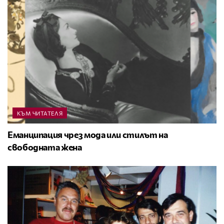
КЪМ ЧИТАТЕЛЯ
Еманципация чрез мода или стилът на
свободната жена