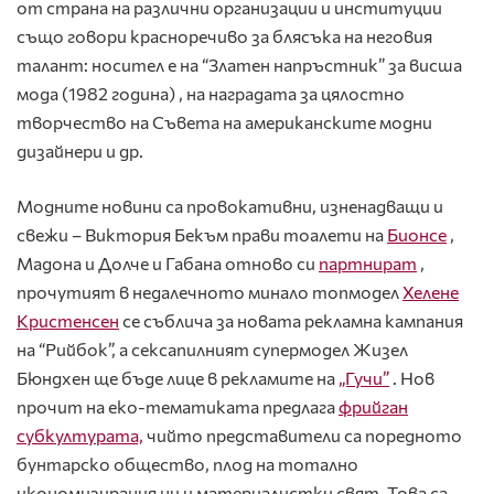
от страна на различни организации и институции
също говори красноречиво за блясъка на неговия
талант: носител е на “Златен напръстник” за висша
мода (1982 година) , на наградата за цялостно
творчество на Съвета на американските модни
дизайнери и др.
Модните новини са провокативни, изненадващи и
свежи – Виктория Бекъм прави тоалети на
Бионсе
,
Мадона и Долче и Габана отново си
партнират
,
прочутият в недалечното минало топмодел
Хелене
Кристенсен
се съблича за новата рекламна кампания
на “Рийбок”, а сексапилният супермодел Жизел
Бюндхен ще бъде лице в рекламите на
„Гучи”
. Нов
прочит на еко-тематиката предлага
фрийган
субкултурата,
чийто представители са поредното
бунтарско общество, плод на тотално
икономизирания ни и материалистки свят. Това са