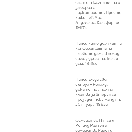
част от кампанията й
за борба с
наркотиците „Просто
кажи не!”, Лос
Анджелис, Калифорния,
1987г.
Нанси като домакин на
конференцията на
първите дами в поход
срещу дрогата, Белия
дом, 1985г.
Нанси гледа своя
съпруг – Роналд,
докато той полага
клетва за втория си
президентски мандат,
20 януари, 1985г.
Семейство Нанси и
Роналд Рейгън и
семейство Раиса и