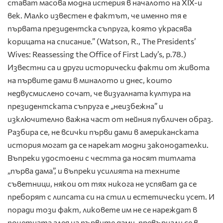
стават масова модна истерия в началото на XIX-и
век. Малко известен е фактът, че именно тя е
първата президентска съпруга, която украсява
корицата на списание.” (Watson, R., The Presidents’
Wives: Reassessing the Office of First Lady’s, p.78.)
Известни са и други исторически факти от живота
на първите дами в миналото и днес, които
недвусмислено сочат, че визуалната култура на
президентската съпруга е „неизбежна” и
изключително важна част от нейния публичен образ.
Разбира се, не всички първи дами в американската
история могат да се нарекат модни законодателки.
Въпреки удостоени с честта да носят титлата
„първа дама”, и въпреки усилията на техните
съветници, някои от тях никога не успяват да се
преборят с липсата си на стил и естетически усет. И
поради този факт, ликовете им не се нареждат в
почетната алея на първите дами, превърнали се в