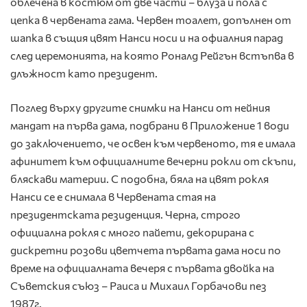
облечена в костюм от две части – блуза и пола с
цепка в червената гама. Червен тоалет, допълнен от
шапка в същия цвят Нанси носи и на офиалния парад
след церемонията, на която Роналд Рейгън встъпва в
длъжност като президент.
Поглед върху другите снимки на Нанси от нейния
мандат на първа дама, подбрани в Приложение 1 води
до заключението, че освен към червеното, тя е имала
афинитет към официалните вечерни рокли от скъпи,
бляскави материи. С подобна, бяла на цвят рокля
Нанси се е снимала в Червената стая на
президентската резиденция. Черна, строго
официална рокля с много пайети, декорирана с
дискретни розови цветчета първата дама носи по
време на официалната вечеря с първата двойка на
Съветския съюз – Раиса и Михаил Горбачови пез
1987г.