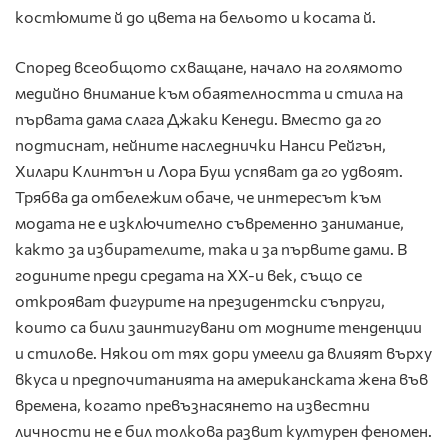
костюмите й до цвета на бельото и косата й.
Според всеобщото схващане, начало на голямото
медийно внимание към обаятелността и стила на
първата дама слага Джаки Кенеди. Вместо да го
подтиснат, нейните наследнички Нанси Рейгън,
Хилари Клинтън и Лора Буш успяват да го удвоят.
Трябва да отбележим обаче, че интересът към
модата не е изключително съвременно занимание,
както за избирателите, така и за първите дами. В
годините преди средата на XX-и век, също се
открояват фигурите на президентски съпруги,
които са били заинтигувани от модните тенденции
и стилове. Някои от тях дори умеели да влияят върху
вкуса и предпочитанията на американската жена във
времена, когато превъзнасянето на известни
личности не е бил толкова развит културен феномен.