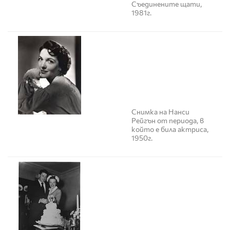
Съединените щати,
1981г.
Снимка на Нанси
Рейгън от периода, в
който е била актриса,
1950г.