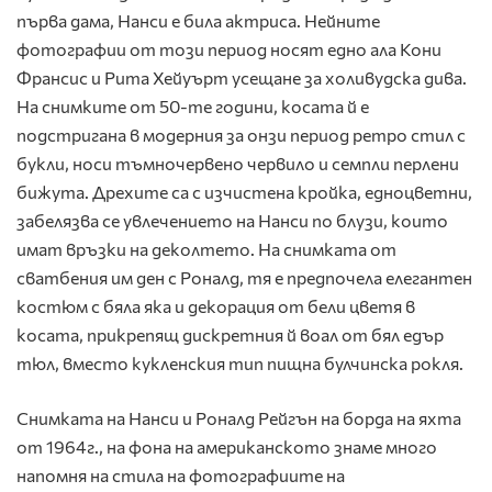
първа дама, Нанси е била актриса. Нейните
фотографии от този период носят едно ала Кони
Франсис и Рита Хейуърт усещане за холивудска дива.
На снимките от 50-те години, косата й е
подстригана в модерния за онзи период ретро стил с
букли, носи тъмночервено червило и семпли перлени
бижута. Дрехите са с изчистена кройка, едноцветни,
забелязва се увлечението на Нанси по блузи, които
имат връзки на деколтето. На снимката от
сватбения им ден с Роналд, тя е предпочела елегантен
костюм с бяла яка и декорация от бели цветя в
косата, прикрепящ дискретния й воал от бял едър
тюл, вместо кукленския тип пищна булчинска рокля.
Снимката на Нанси и Роналд Рейгън на борда на яхта
от 1964г., на фона на американското знаме много
напомня на стила на фотографиите на