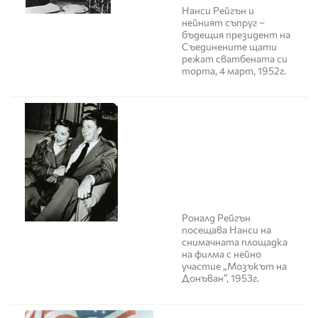
Нанси Рейгън и
нейният съпруг –
бъдещия президент на
Съединените щати
режат сватбената си
торта, 4 март, 1952г.
Роналд Рейгън
посещава Нанси на
снимачната площадка
на филма с нейно
участие „Мозъкът на
Донъван”, 1953г.