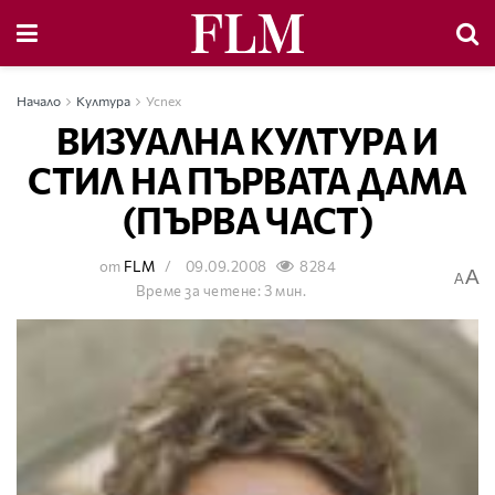
Начало
Култура
Успех
ВИЗУАЛНА КУЛТУРА И
СТИЛ НА ПЪРВАТА ДАМА
(ПЪРВА ЧАСТ)
от
FLM
09.09.2008
8284
A
A
Време за четене: 3 мин.