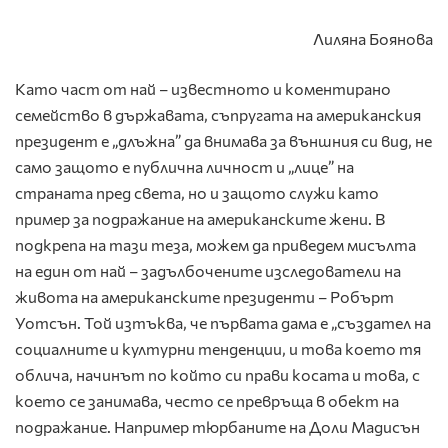
Лиляна Боянова
Като част от най – известното и коментирано
семейство в държавата, съпругата на американския
президент е „длъжна” да внимава за външния си вид, не
само защото е публична личност и „лице” на
страната пред света, но и защото служи като
пример за подражание на американските жени. В
подкрепа на тази теза, можем да приведем мисълта
на един от най – задълбочените изследователи на
живота на американските президенти – Робърт
Уотсън. Той изтъква, че първата дама е „създател на
социалните и културни тенденции, и това което тя
облича, начинът по който си прави косата и това, с
което се занимава, често се превръща в обект на
подражание. Например тюрбаните на Доли Мадисън