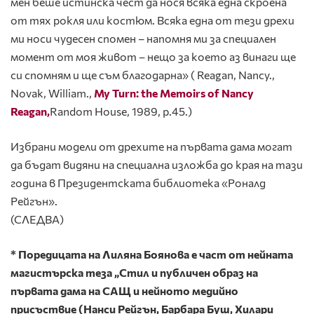
мен беше истинска чест да нося всяка една скроена
от тях рокля или костюм. Всяка една от тези дрехи
ми носи чудесен спомен – напомня ми за специален
момент от моя живот – нещо за което аз винаги ще
си спомням и ще съм благодарна» ( Reagan, Nancy.,
Novak, William.,
My Turn: the Memoirs of Nancy
Reagan
,
Random House, 1989, p.45.)
Избрани модели от дрехите на първата дама могат
да бъдат видяни на специална изложба до края на тази
година в Президентската библиотека «Роналд
Рейгън».
(СЛЕДВА)
* Поредицата на Лиляна Боянова е част от нейната
магистърска теза „Стил и публичен образ на
първата дама на САЩ и нейното медийно
присъствие (Нанси Рейгън, Барбара Буш, Хилари