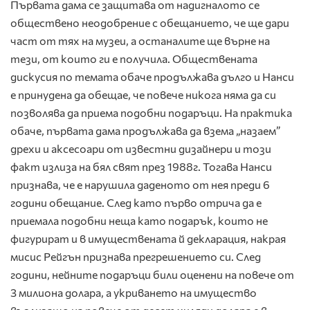
Първата дама се защитава от надигналото се
обществено неодобрение с обещанието, че ще дари
част от тях на музеи, а останалите ще върне на
тези, от които ги е получила. Обществената
дискусия по темата обаче продължава дълго и Нанси
е принудена да обещае, че повече никога няма да си
позволява да приема подобни подаръци. На практика
обаче, първата дама продължава да взема „назаем”
дрехи и аксесоари от известни дизайнери и този
факт излиза на бял свят през 1988г. Тогава Нанси
признава, че е нарушила даденото от нея преди 6
години обещание. След като първо отрича да е
приемала подобни неща като подарък, които не
фигурират и в имуществената й декларация, накрая
мисис Рейгън признава прегрешението си. След
години, нейните подаръци били оценени на повече от
3 милиона долара, а укриването на имущество