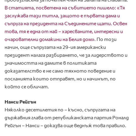
В статията, посветена на събитието пишело: «Тя
заслужава тази титла, защото е първата дама и
съпруга на президента на Съединените щати. Освен
това, тя е една от най – харесваните, интересни и
очарователни домакини на Белия дом»
. По този
начин, още съпругата на 29-ия американски
президент налага разбирането, че за лидерството и
значимостта на дамите в политиката
доказателство е не само тяхното поведение и
посланията които отправят, но и начинът, по
който се обличат.
Нанси Рейгън
Няколко десетилетия по – късно, съпругата на
държавния глава от републиканската партия Роналд
Рейгън – Нанси – доказва още веднъж това правило.