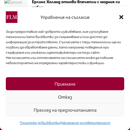
Ерлинг Холанд отново впечатли с модния си
избор
Управление на съгласие
ДОСПЕХИТЕ – РОМАНТИЧНАТА ЗАЩИТА НА
РИЦАРИТЕ
За да предоставим най-доброто изживяване, ние използваме
технологии като бисквитки за съхраняване и/или достъп до
информация за устройството. Съгласието с тези технологии ще ни
позволи да обработваме данни, като например поведение при
сърфиране или уникални идентификатори на този сайт.
Несъгласието или оттеглянето на съгласието може да повлияе
неблагоприятно на определени характеристики и функции.
Приемане
Отказ
Подобно на компютърните фенове и волните субкултури,
които цитират думите на Маршал Маклуън “Информацията
Преглед на предпочитанията
иска да е свободна”, ние развяваме с достойнство нашето
електронно знаме с девиза “Дайте на модата свободата,
Политика за бисквитки
Декларация за поверителност
която й се полага!”.