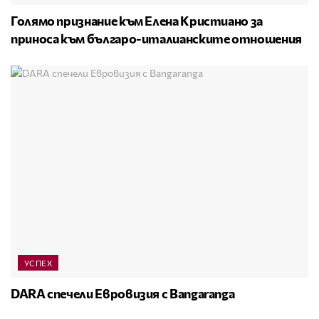
Голямо признание към Елена Кристиано за
приноса към българо-италианските отношения
УСПЕХ
DARA спечели Евровизия с Bangaranga