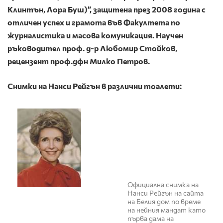
Клинтън, Лора Буш)”, защитена през 2008 година с
отличен успех и грамота във Факултета по
журналистика и масова комуникация. Научен
ръководител проф. д-р Любомир Стойков,
рецензент проф.дфн Милко Петров.
Снимки на Нанси Рейгън в различни тоалети:
Официална снимка на
Нанси Рейгън на сайта
на Белия дом по време
на нейния мандат като
първа дама на