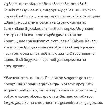
Известна с това, че обожава червеното във
всичките му нюанси, тя дори му дава име – «picker-
upper» (повдигащият настроението, ободряващият
цвят) и носи ален тоалет на церемонията по
встъпване в длъжност на своя съпруг. Модният
почерк на Нанси като първа дама някои от
критиците сравняват със стила на Жаклин Кенеди,
която превръща начина на обличане в неразделна
част от образа на първата дама на Съединените
щати, във визуален наратив за съпругата на
президента.
Увлечението на Нанси Рейгън по модата дори се
превръща в причина за скандал, когато през 1982
година става ясно, че тя е приемала като подаръци
рокли и модни аксесоари от известни дизайнери,
възлизащи като стойност на десетки хиляди долари.