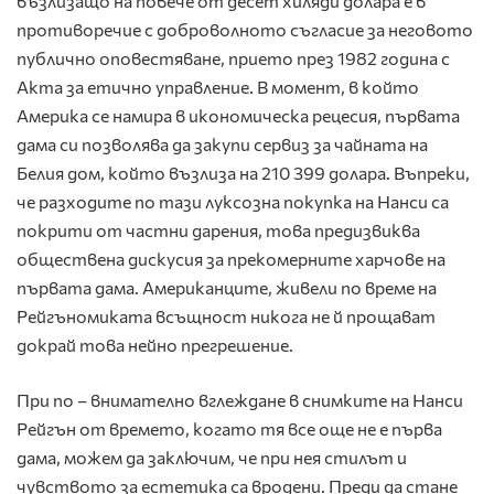
възлизащо на повече от десет хиляди долара е в
противоречие с доброволното съгласие за неговото
публично оповестяване, прието през 1982 година с
Акта за етично управление. В момент, в който
Америка се намира в икономическа рецесия, първата
дама си позволява да закупи сервиз за чайната на
Белия дом, който възлиза на 210 399 долара. Въпреки,
че разходите по тази луксозна покупка на Нанси са
покрити от частни дарения, това предизвиква
обществена дискусия за прекомерните харчове на
първата дама. Американците, живели по време на
Рейгъномиката всъщност никога не й прощават
докрай това нейно прегрешение.
При по – внимателно вглеждане в снимките на Нанси
Рейгън от времето, когато тя все още не е първа
дама, можем да заключим, че при нея стилът и
чувството за естетика са вродени. Преди да стане