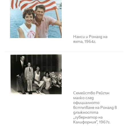
Нанси и Роналд на
яхта, 1964г.
Семейство Рейгън
малко след
официалното
встъпване на Роналд в
длъжността
„губернатор на
Калифорния”, 1967г.