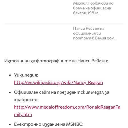
Михаил Горбачови по
време на официална
вечеря, 1987г.
Нанси Рейгън на
официалния си
портрет в Белия дом.
Източници
за фотографиите на Нанси Рейгън:
Уикипедия:
http://en.wikipedia.org/wiki/Nancy_Reagan
Официален сайт на президентския медал за
храброст:
http://www.medaloffreedom.com/RonaldReaganFa
mily.htm
Електронно издание на MSNBC: