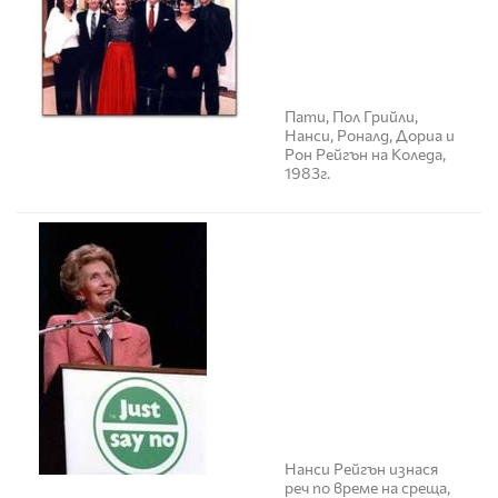
Пати, Пол Грийли,
Нанси, Роналд, Дориа и
Рон Рейгън на Коледа,
1983г.
Нанси Рейгън изнася
реч по време на среща,