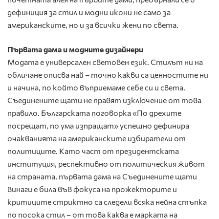
дефиниция за стил и модни икони не само за
американските, но и за всички жени по света.
Първата дама и модните дизайнери
Модата е универсален световен език. Стилът ни на
обличане описва най – точно какви са ценностите ни
и начина, по кoйто въприемаме себе си и света.
Съединените щати не правят изключение от това
правило. Българската поговорка «По дрехите
посрещат, по ума изпращат» успешно дефинира
очакванията на американските избиратели от
политиците. Като част от президентската
институция, респективно от политическия живот
на страната, първата дама на Съединените щати
винаги е билa във фокуса на прожекторите и
критиците стриктно са следели всяка нейна стъпка
по посока стил – от това каква е марката на