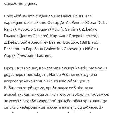
миналото и днес.
Сред любимите дизайнери на Нанси Рейгън се
нареждат имена като Оскар Де Ла Рента (Oscar De La
Renta), Адолфо Сардина (Adolfo Sardina), Джеймс
Галанос (James Galanos), Каролина Ерера (Herrera),
Джефри Бийн (Geoffrey Beene), Бил Блас (Bill Blass),
Валентино Гаравани (Valentino Garavani) и Ив Сен
Лоран (Yves Saint Laurent).
През 1988 година, Камарата на американските модни
дизайнери присъжда на Нанси Рейгън пожизнена
награда за личен стил. В писмено обръщение,
бившата първа дама, превърнала се в икона на
американската мода от кутюр, отговаря: «Радвам се,
че успях чрез своя гардероб да извоювам признание за
стила и невероятния талант на тези дизайнери. За