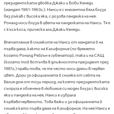
президентската двойка Джаки и Боби Кенеди
(мандат 1961-1963г.). Нанси е с елегантна бяла блуза
без ръкав с висока яка, с розова панделка на нея.
Роналд носи блуза в цвета на панделката на Нанси. Тя е
с къса коса, прическа ала Джаки Кенеди.
Впечатление в снимките на Нанси от мандата й на
първа дама, както на Калифорния (по времето
когато Роналд Рейгън е губенатор), така и на САЩ
(когато той встъпва в длъжността президент през
1981г.) прави това, че тя често носи дрехи в червен
цвят. Дори за официалната й снимка от сайта на
Белия дом от този период, на която президентската
съпруга е облечена в любимия си модел блуза с висока
яка и панделка на нея, Нанси е избрала
кървавочервеното. Това важи и за официалната й
снимка като първа дама на Калифорния. На нея Нанси е