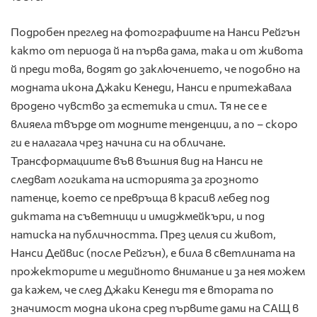
Подробен преглед на фотографиите на Нанси Рейгън
както от периода й на първа дама, така и от живота
й преди това, водят до заключението, че подобно на
модната икона Джаки Кенеди, Нанси е притежавала
вродено чувство за естетика и стил. Тя не се е
влияела твърде от модните тенденции, а по – скоро
ги е налагала чрез начина си на обличане.
Трансформациите във въшния вид на Нанси не
следват логиката на историята за грозното
патенце, което се превръща в красив лебед под
диктата на съветници и имиджмейкъри, и под
натиска на публичността. През целия си живот,
Нанси Дейвис (после Рейгън), е била в светлината на
прожекторите и медийното внимание и за нея можем
да кажем, че след Джаки Кенеди тя е втората по
значимост модна икона сред първите дами на САЩ в