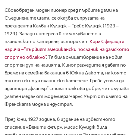
Своеобразен моден пионер сред първите дами на
Съединените щати се оказва съпругата на
президента Калвин Кулидж – Грейс Кулидж (1923 –
1929). Заради интереса й към плуването и
планинското катерене, историкът
Kарл Сфераца я
нарича –“първият американски посланик на дамското
спортно облекло”
. Тя била олицетворение на новия
спортен дух на нацията. Кинопрегледите я дават по
време на семейна ваканция в Южна Дакота, на която
тя носи екип за планинско катерене. Грейс успяла да
адаптира „флапър” стила толкова добре, че получава
златен медал от моделиера Чарлс Уърт от името на
Френската модна индустрия.
През юни, 1927 година, в издание на известното
списание «Венити феър», мисис Кулидж била
провъзгласена за почетен член на Залата на славата.