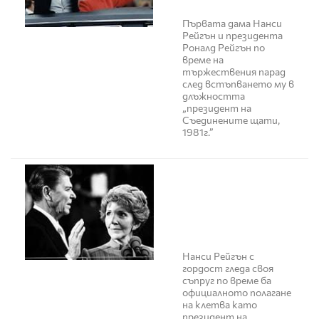
Първата дама Нанси
Рейгън и президента
Роналд Рейгън по
време на
тържествения парад
след встъпването му в
длъжността
„президент на
Съединените щати,
1981г.”
Нанси Рейгън с
гордост гледа своя
съпруг по време ба
официалното полагане
на клетва като
президент на